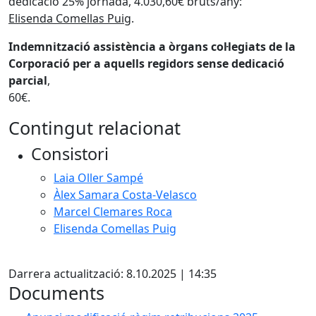
dedicació 25% jornada, 4.030,60€ bruts/any:
Elisenda Comellas Puig
.
Indemnització assistència a òrgans col·legiats de la
Corporació per a aquells regidors sense dedicació
parcial
,
60€.
Contingut relacionat
Consistori
Laia Oller Sampé
Àlex Samara Costa-Velasco
Marcel Clemares Roca
Elisenda Comellas Puig
X
Darrera actualització: 8.10.2025 | 14:35
Documents