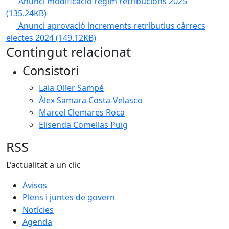
Anunci modificació règim retribucions 2025
(135.24KB)
Anunci aprovació increments retributius càrrecs
electes 2024
(149.12KB)
Contingut relacionat
Consistori
Laia Oller Sampé
Àlex Samara Costa-Velasco
Marcel Clemares Roca
Elisenda Comellas Puig
RSS
L'actualitat a un clic
Avisos
Plens i juntes de govern
Notícies
Agenda