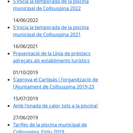
S'inicia la temporada de la piscina municipal de Colls
S'inicia la temporada de la piscina
municipal de Collsuspina 2022
14/06/2022
S'inicia la temporada de la piscina municipal de Colls
S'inicia la temporada de la piscina
municipal de Collsuspina 2021
16/06/2021
Presentació de la Línia de préstecs adreçats als estab
Presentació de la Línia de préstecs
adreçats als establiments turístics
01/10/2019
S'aprova el Cartipàs i l'organització de l'Ajuntament 
S'aprova el Cartipàs i l'organització de
l'Ajuntament de Collsuspina 2019-23
15/07/2019
Amb l'onada de calor, tots a la piscina!
Amb l'onada de calor, tots a la piscina!
27/06/2019
Tarifes de la piscina municipal de Collsuspina. Estiu 2
Tarifes de la piscina municipal de
Collsuspina. Estiu 2019