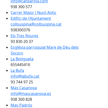
info@canxarina.com
938 300 577
Carrer Major i Nucli Antic
Edifici de l'Ajuntament
collsuspina@collsuspina.cat
938300376
Els Tres Roures
93 830 20 37
Església parroquial Mare de Déu dels
Socors
La Botigueta
655445416
La Bufa
info@labufa.cat
93 744 97 25
Mas Casanova
info@mascasanova.es
938 300 828
Mas Padrós