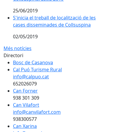
25/06/2019
S'inicia el treball de localització de les cases dissemi
S'inicia el treball de localització de les
cases disseminades de Collsuspina
02/05/2019
Més notícies
Directori
Bosc de Casanova
Cal Puó Turisme Rural
info@calpuo.cat
652026079
Can Forner
938 301 309
Can Vilafort
info@canvilafort.com
938300577
Can Xarina