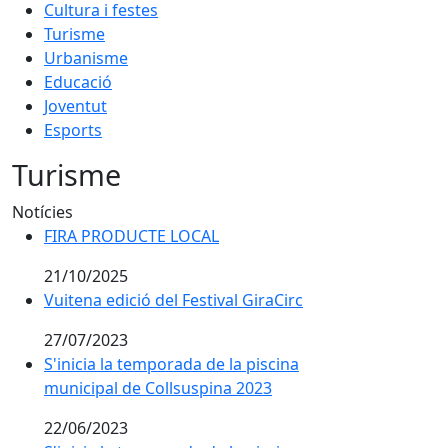
Cultura i festes
Turisme
Urbanisme
Educació
Joventut
Esports
Turisme
Notícies
FIRA PRODUCTE LOCAL
FIRA PRODUCTE LOCAL
21/10/2025
Vuitena edició del Festival GiraCirc
Vuitena edició del Festival GiraCirc
27/07/2023
S'inicia la temporada de la piscina municipal de Colls
S'inicia la temporada de la piscina
municipal de Collsuspina 2023
22/06/2023