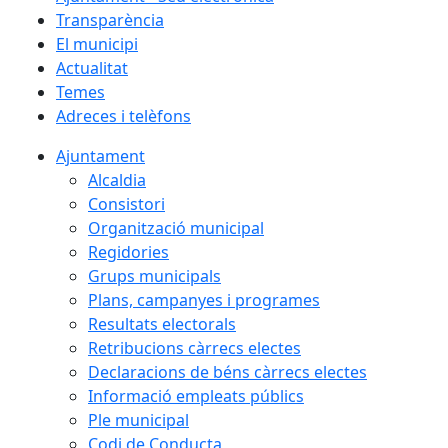
Transparència
El municipi
Actualitat
Temes
Adreces i telèfons
Ajuntament
Alcaldia
Consistori
Organització municipal
Regidories
Grups municipals
Plans, campanyes i programes
Resultats electorals
Retribucions càrrecs electes
Declaracions de béns càrrecs electes
Informació empleats públics
Ple municipal
Codi de Conducta