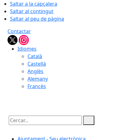
Saltar a la capçalera
Saltar al contingut
Saltar al peu de pàgina
Contactar
Idiomes
Català
Castellà
Anglès
Alemany
Francès
08.08.2026 | 22:07
Cercar:
Ajuntament - Seu electrònica