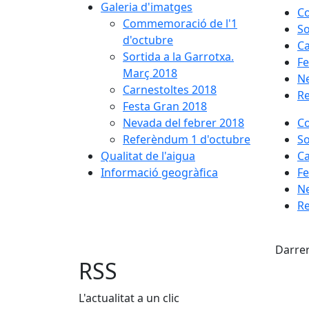
Galeria d'imatges
Co
Commemoració de l'1
So
d'octubre
Ca
Sortida a la Garrotxa.
Fe
Març 2018
Ne
Carnestoltes 2018
Re
Festa Gran 2018
Nevada del febrer 2018
Co
Referèndum 1 d'octubre
So
Qualitat de l'aigua
Ca
Informació geogràfica
Fe
Ne
Re
X
Darrer
RSS
L'actualitat a un clic