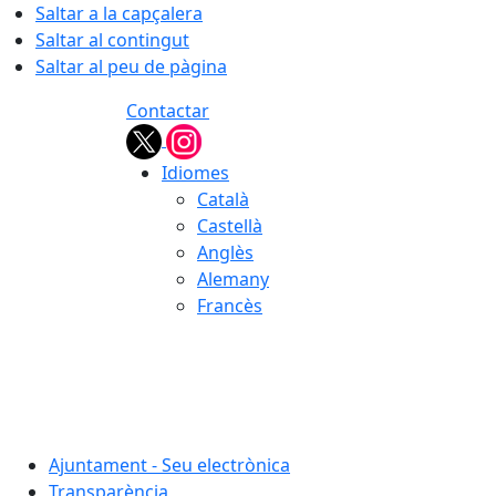
Saltar a la capçalera
Saltar al contingut
Saltar al peu de pàgina
Contactar
Idiomes
Català
Castellà
Anglès
Alemany
Francès
06.08.2026 | 12:33
Ajuntament - Seu electrònica
Transparència