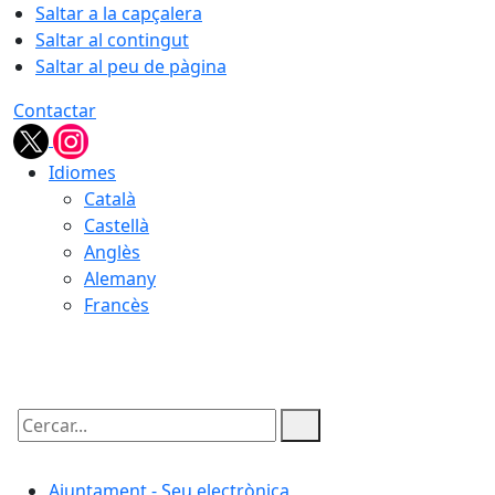
Saltar a la capçalera
Saltar al contingut
Saltar al peu de pàgina
Contactar
Idiomes
Català
Castellà
Anglès
Alemany
Francès
08.08.2026 | 05:50
Cercar:
Ajuntament - Seu electrònica