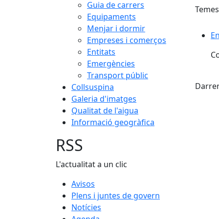
Guia de carrers
Temes
Equipaments
Menjar i dormir
En
Empreses i comerços
Entitats
Co
Emergències
X
Transport públic
Darrer
Collsuspina
Galeria d'imatges
Qualitat de l'aigua
Informació geogràfica
RSS
L'actualitat a un clic
Avisos
Plens i juntes de govern
Notícies