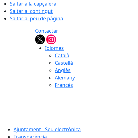
Saltar a la capçalera
Saltar al contingut
Saltar al peu de pàgina
Contactar
Idiomes
Català
Castellà
Anglès
Alemany
Francès
05.08.2026 | 22:54
Ajuntament - Seu electrònica
Transparència