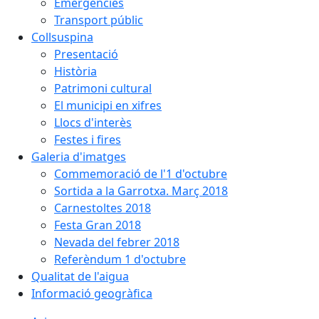
Emergències
Transport públic
Collsuspina
Presentació
Història
Patrimoni cultural
El municipi en xifres
Llocs d'interès
Festes i fires
Galeria d'imatges
Commemoració de l'1 d'octubre
Sortida a la Garrotxa. Març 2018
Carnestoltes 2018
Festa Gran 2018
Nevada del febrer 2018
Referèndum 1 d'octubre
Qualitat de l'aigua
Informació geogràfica