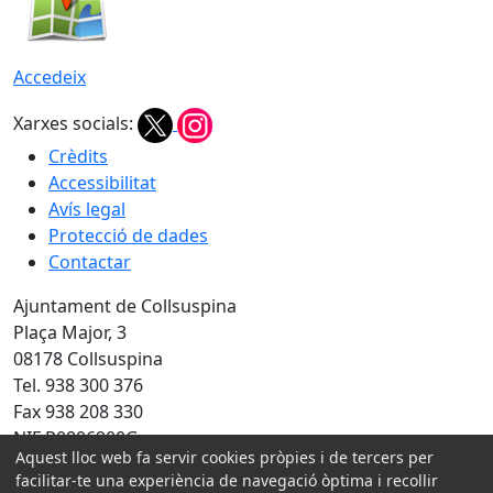
Accedeix
Xarxes socials:
Crèdits
Accessibilitat
Avís legal
Protecció de dades
Contactar
Ajuntament de Collsuspina
Plaça Major, 3
08178 Collsuspina
Tel. 938 300 376
Fax 938 208 330
NIF P0806900G
Aquest lloc web fa servir cookies pròpies i de tercers per
facilitar-te una experiència de navegació òptima i recollir
Amb la col·laboració de: