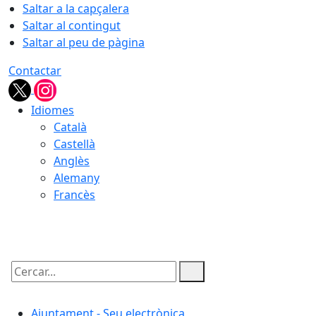
Saltar a la capçalera
Saltar al contingut
Saltar al peu de pàgina
Contactar
Idiomes
Català
Castellà
Anglès
Alemany
Francès
09.08.2026 | 08:43
Cercar:
Ajuntament - Seu electrònica