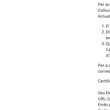
Per ac
Collsu
Actual
El
El
em
Qu
Ca
d'
Per a 
corre
Certifi
Seu El
URL:
h
Emès p