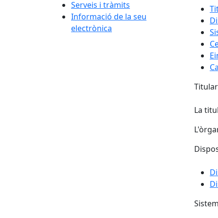
Serveis i tràmits
Ti
Informació de la seu
Di
electrònica
Si
Ce
Ei
Ca
Titula
La tit
L'òrga
Dispos
Di
Di
Sistem