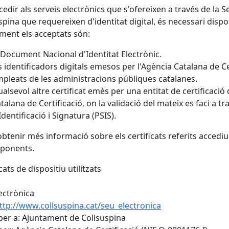
cedir als serveis electrònics que s'ofereixen a través de la 
spina que requereixen d'identitat digital, és necessari dispo
ment els acceptats són:
 Document Nacional d'Identitat Electrònic.
s identificadors digitals emesos per l'Agència Catalana de Ce
pleats de les administracions públiques catalanes.
alsevol altre certificat emès per una entitat de certificació 
talana de Certificació, on la validació del mateix es faci a t
Identificació i Signatura (PSIS).
obtenir més informació sobre els certificats referits accediu
sponents.
cats de dispositiu utilitzats
ectrònica
ttp://www.collsuspina.cat/seu_electronica
er a: Ajuntament de Collsuspina