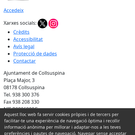
Accedeix
Xarxes socials:
Crèdits
Accessibilitat
Avís legal
Protecció de dades
Contactar
Ajuntament de Collsuspina
Plaça Major, 3
08178 Collsuspina
Tel. 938 300 376
Fax 938 208 330
NIF P0806900G
Aquest lloc web fa servir cookies pròpies i de tercers per
facilitar-te una experiència de navegació òptima i recollir
Amb la col·laboració de:
informació anònima per millorar i adaptar-nos a les teves
preferències i pautes de navegació. Navegar sense acceptar