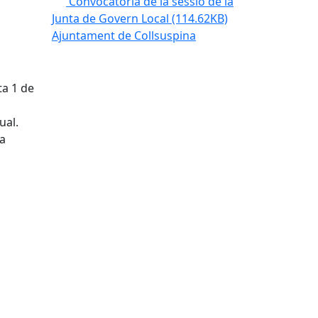
Convocatòria de la sessió de la
Junta de Govern Local
(114.62KB)
Ajuntament de Collsuspina
ta 1 de
ual.
 a