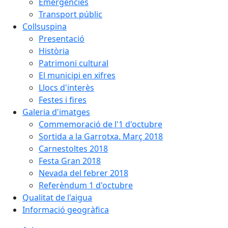
Emergències
Transport públic
Collsuspina
Presentació
Història
Patrimoni cultural
El municipi en xifres
Llocs d'interès
Festes i fires
Galeria d'imatges
Commemoració de l'1 d'octubre
Sortida a la Garrotxa. Març 2018
Carnestoltes 2018
Festa Gran 2018
Nevada del febrer 2018
Referèndum 1 d'octubre
Qualitat de l'aigua
Informació geogràfica