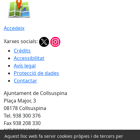
Accedeix
Xarxes socials:
Crèdits
Accessibilitat
Avís legal
Protecció de dades
Contactar
Ajuntament de Collsuspina
Plaça Major, 3
08178 Collsuspina
Tel. 938 300 376
Fax 938 208 330
NIF P0806900G
Aquest lloc web fa servir cookies pròpies i de tercers per