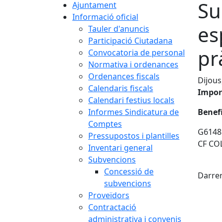
Su
Ajuntament
Informació oficial
es
Tauler d'anuncis
Participació Ciutadana
pr
Convocatoria de personal
Normativa i ordenances
Ordenances fiscals
Dijous
Calendaris fiscals
Impor
Calendari festius locals
Informes Sindicatura de
Benefi
Comptes
G6148
Pressupostos i plantilles
CF CO
Inventari general
Subvencions
X
Concessió de
Darrer
subvencions
Proveïdors
Contractació
administrativa i convenis