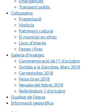
Emergències
Transport públic
Collsuspina
Presentació
Història
Patrimoni cultural
El municipi en xifres
Llocs d'interès
Festes i fires
Galeria d'imatges
Commemoració de l'1 d'octubre
Sortida a la Garrotxa. Març 2018
Carnestoltes 2018
Festa Gran 2018
Nevada del febrer 2018
Referèndum 1 d'octubre
Qualitat de l'aigua
Informació geogràfica