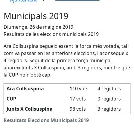
Municipals 2019
Diumenge, 26 de maig de 2019
Resultats de les eleccions municipals 2019
Ara Collsuspina segueix essent la força més votada, tal i
com va passar en les anteriors eleccions, i aconsegueix
4 regidors. Seguit de la primera força municipal,
apareix Junts X Collsuspina, amb 3 regidors, mentre que
la CUP no n'obté cap.
Ara Collsuspina
110 vots
4 regidors
CUP
17 vots
0 regidors
Junts X Collsuspina
98 vots
3 regidors
Resultats Eleccions Municipals 2019
X