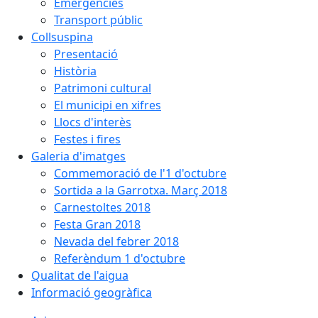
Emergències
Transport públic
Collsuspina
Presentació
Història
Patrimoni cultural
El municipi en xifres
Llocs d'interès
Festes i fires
Galeria d'imatges
Commemoració de l'1 d'octubre
Sortida a la Garrotxa. Març 2018
Carnestoltes 2018
Festa Gran 2018
Nevada del febrer 2018
Referèndum 1 d'octubre
Qualitat de l'aigua
Informació geogràfica