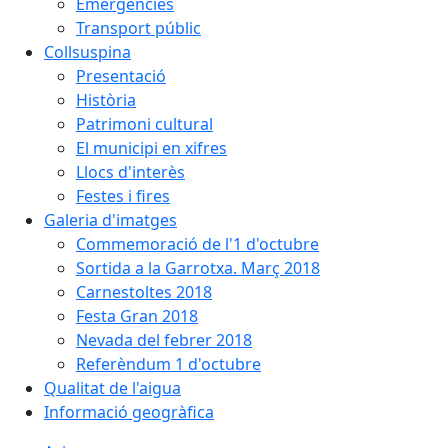
Emergències
Transport públic
Collsuspina
Presentació
Història
Patrimoni cultural
El municipi en xifres
Llocs d'interès
Festes i fires
Galeria d'imatges
Commemoració de l'1 d'octubre
Sortida a la Garrotxa. Març 2018
Carnestoltes 2018
Festa Gran 2018
Nevada del febrer 2018
Referèndum 1 d'octubre
Qualitat de l'aigua
Informació geogràfica