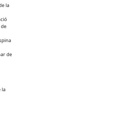
de la
ació
 de
spina
bar de
 la