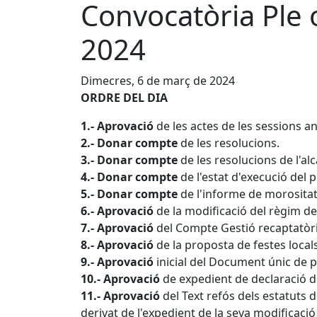
Convocatòria Ple 
2024
Dimecres, 6 de març de 2024
ORDRE DEL DIA
1.- Aprovació
de les actes de les sessions an
2.- Donar compte
de les resolucions.
3.- Donar compte
de les resolucions de l'
4.- Donar compte
de l'estat d'execució del 
5.- Donar compte
de l'informe de morositat
6.- Aprovació
de la modificació del règim de
7.- Aprovació
del Compte Gestió recaptatòri
8.- Aprovació
de la proposta de festes locals
9.- Aprovació
inicial del Document únic de 
10.- Aprovació
de expedient de declaració d
11.- Aprovació
del Text refós dels estatuts
derivat de l'expedient de la seva modificació