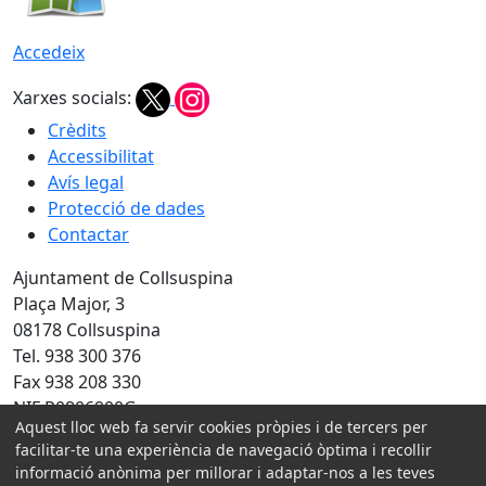
Accedeix
Xarxes socials:
Crèdits
Accessibilitat
Avís legal
Protecció de dades
Contactar
Ajuntament de Collsuspina
Plaça Major, 3
08178 Collsuspina
Tel. 938 300 376
Fax 938 208 330
NIF P0806900G
Aquest lloc web fa servir cookies pròpies i de tercers per
facilitar-te una experiència de navegació òptima i recollir
Amb la col·laboració de:
informació anònima per millorar i adaptar-nos a les teves