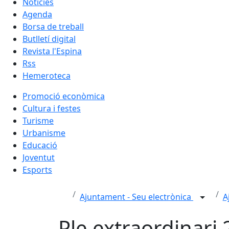
Notícies
Agenda
Borsa de treball
Butlletí digital
Revista l'Espina
Rss
Hemeroteca
Promoció econòmica
Cultura i festes
Turisme
Urbanisme
Educació
Joventut
Esports
Ajuntament - Seu electrònica
A
Ple extraordinari