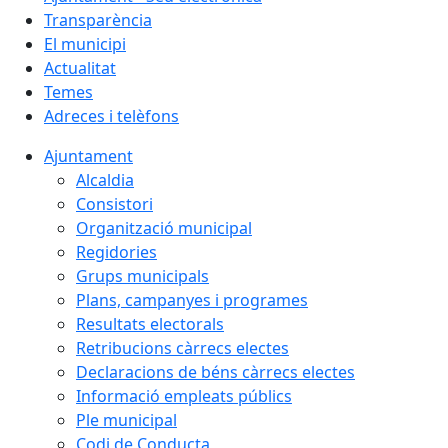
Transparència
El municipi
Actualitat
Temes
Adreces i telèfons
Ajuntament
Alcaldia
Consistori
Organització municipal
Regidories
Grups municipals
Plans, campanyes i programes
Resultats electorals
Retribucions càrrecs electes
Declaracions de béns càrrecs electes
Informació empleats públics
Ple municipal
Codi de Conducta