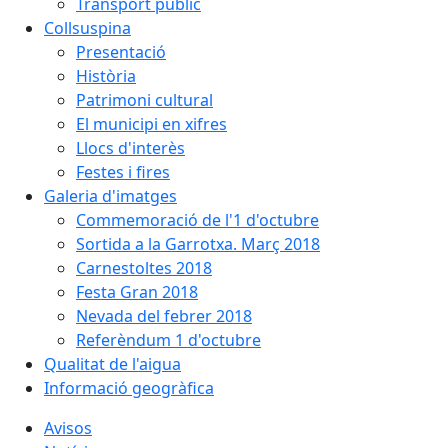
Transport públic
Collsuspina
Presentació
Història
Patrimoni cultural
El municipi en xifres
Llocs d'interès
Festes i fires
Galeria d'imatges
Commemoració de l'1 d'octubre
Sortida a la Garrotxa. Març 2018
Carnestoltes 2018
Festa Gran 2018
Nevada del febrer 2018
Referèndum 1 d'octubre
Qualitat de l'aigua
Informació geogràfica
Avisos