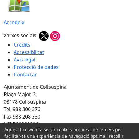
Accedeix
Xarxes socials:
Crèdits
Accessibilitat
Avís legal
Protecció de dades
Contactar
Ajuntament de Collsuspina
Plaça Major, 3
08178 Collsuspina
Tel. 938 300 376
Fax 938 208 330
NIF P0806900G
Aquest lloc web fa servir cookies pròpies i de tercers per
facilitar-te una experiència de navegació òptima i recollir
Amb la col·laboració de: