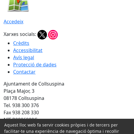
Accedeix
Xarxes socials:
Crèdits
Accessibilitat
Avís legal
Protecció de dades
Contactar
Ajuntament de Collsuspina
Plaça Major, 3
08178 Collsuspina
Tel. 938 300 376
Fax 938 208 330
NIF P0806900G
Aquest lloc web fa servir cookies pròpies i de tercers per
facilitar-te una experiència de navegació òptima i recollir
Amb la col·laboració de: