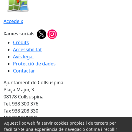
Accedeix
Xarxes socials:
Crèdits
Accessibilitat
Avís legal
Protecció de dades
Contactar
Ajuntament de Collsuspina
Plaça Major, 3
08178 Collsuspina
Tel. 938 300 376
Fax 938 208 330
NIF P0806900G
Aquest lloc web fa servir cookies pròpies i de tercers per
facilitar-te una experiència de navegació òptima i recollir
Amb la col·laboració de: