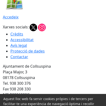
Accedeix
Xarxes socials:
Crèdits
Accessibilitat
Avís legal
Protecció de dades
Contactar
Ajuntament de Collsuspina
Plaça Major, 3
08178 Collsuspina
Tel. 938 300 376
Fax 938 208 330
NIF P0806900G
Aquest lloc web fa servir cookies pròpies i de tercers per
facilitar-te una experiència de navegació òptima i recollir
Amb la col·laboració de: