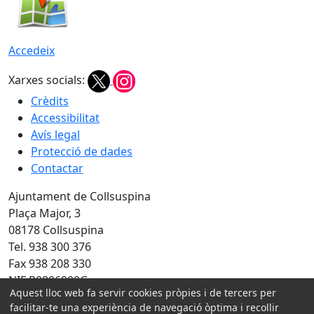
Accedeix
Xarxes socials:
Crèdits
Accessibilitat
Avís legal
Protecció de dades
Contactar
Ajuntament de Collsuspina
Plaça Major, 3
08178 Collsuspina
Tel. 938 300 376
Fax 938 208 330
NIF P0806900G
Aquest lloc web fa servir cookies pròpies i de tercers per
facilitar-te una experiència de navegació òptima i recollir
Amb la col·laboració de: