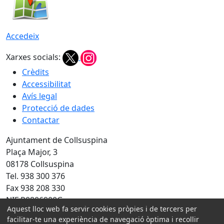
Accedeix
Xarxes socials:
Crèdits
Accessibilitat
Avís legal
Protecció de dades
Contactar
Ajuntament de Collsuspina
Plaça Major, 3
08178 Collsuspina
Tel. 938 300 376
Fax 938 208 330
NIF P0806900G
Aquest lloc web fa servir cookies pròpies i de tercers per
facilitar-te una experiència de navegació òptima i recollir
Amb la col·laboració de: