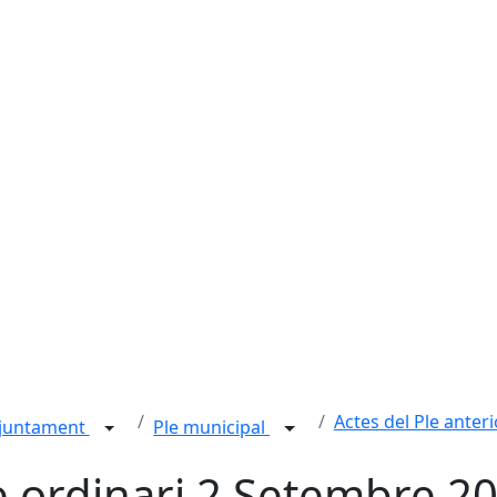
Actes del Ple anter
juntament
Ple municipal
e ordinari 2 Setembre 2