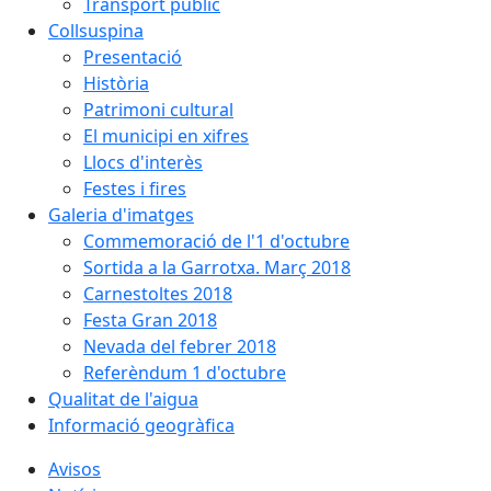
Transport públic
Collsuspina
Presentació
Història
Patrimoni cultural
El municipi en xifres
Llocs d'interès
Festes i fires
Galeria d'imatges
Commemoració de l'1 d'octubre
Sortida a la Garrotxa. Març 2018
Carnestoltes 2018
Festa Gran 2018
Nevada del febrer 2018
Referèndum 1 d'octubre
Qualitat de l'aigua
Informació geogràfica
Avisos