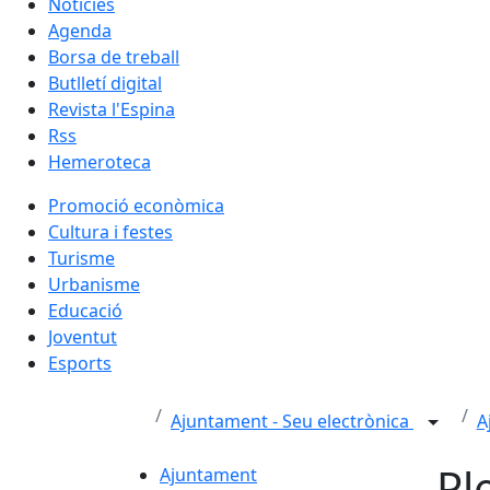
Notícies
Agenda
Borsa de treball
Butlletí digital
Revista l'Espina
Rss
Hemeroteca
Promoció econòmica
Cultura i festes
Turisme
Urbanisme
Educació
Joventut
Esports
Ajuntament - Seu electrònica
A
Pl
Ajuntament