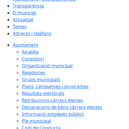
Transparència
El municipi
Actualitat
Temes
Adreces i telèfons
Ajuntament
Alcaldia
Consistori
Organització municipal
Regidories
Grups municipals
Plans, campanyes i programes
Resultats electorals
Retribucions càrrecs electes
Declaracions de béns càrrecs electes
Informació empleats públics
Ple municipal
Codi de Conducta