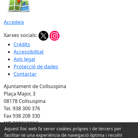
Accedeix
Xarxes socials:
Crèdits
Accessibilitat
Avís legal
Protecció de dades
Contactar
Ajuntament de Collsuspina
Plaça Major, 3
08178 Collsuspina
Tel. 938 300 376
Fax 938 208 330
NIF P0806900G
Aquest lloc web fa servir cookies pròpies i de tercers per
facilitar-te una experiència de navegació òptima i recollir
Amb la col·laboració de: