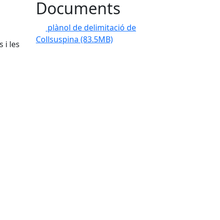
Documents
plànol de delimitació de
Collsuspina
(83.5MB)
 i les