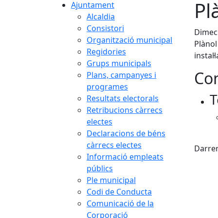
Pl
Ajuntament
Alcaldia
Consistori
Dimec
Organització municipal
Plànol
Regidories
instal·
Grups municipals
Con
Plans, campanyes i
programes
T
Resultats electorals
Retribucions càrrecs
electes
Declaracions de béns
X
càrrecs electes
Darrer
Informació empleats
públics
Ple municipal
Codi de Conducta
Comunicació de la
Corporació