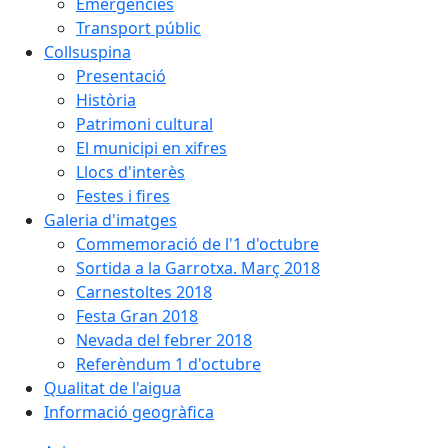
Emergències
Transport públic
Collsuspina
Presentació
Història
Patrimoni cultural
El municipi en xifres
Llocs d'interès
Festes i fires
Galeria d'imatges
Commemoració de l'1 d'octubre
Sortida a la Garrotxa. Març 2018
Carnestoltes 2018
Festa Gran 2018
Nevada del febrer 2018
Referèndum 1 d'octubre
Qualitat de l'aigua
Informació geogràfica