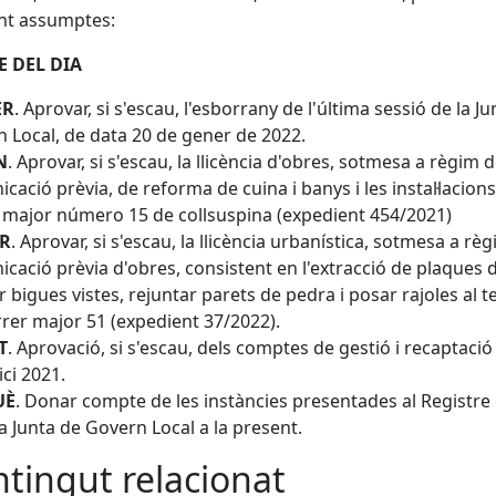
nt assumptes:
 DEL DIA
ER
. Aprovar, si s'escau, l'esborrany de l'última sessió de la J
 Local, de data 20 de gener de 2022.
N
. Aprovar, si s'escau, la llicència d'obres, sotmesa a règim 
cació prèvia, de reforma de cuina i banys i les instal·lacions
 major número 15 de collsuspina (expedient 454/2021)
ER
. Aprovar, si s'escau, la llicència urbanística, sotmesa a rè
cació prèvia d'obres, consistent en l'extracció de plaques 
ar bigues vistes, rejuntar parets de pedra i posar rajoles al t
rrer major 51 (expedient 37/2022).
T
. Aprovació, si s'escau, dels comptes de gestió i recaptació
ici 2021.
UÈ
. Donar compte de les instàncies presentades al Registre
ma Junta de Govern Local a la present.
tingut relacionat