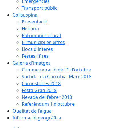
Emergències
Transport públic
Collsuspina
Presentació
Història
Patrimoni cultural
El municipi en xifres
Llocs d'interès
Festes i fires
Galeria d'imatges
Commemoració de l'1 d'octubre
Sortida a la Garrotxa. Març 2018
Carnestoltes 2018
Festa Gran 2018
Nevada del febrer 2018
Referèndum 1 d'octubre
Qualitat de l'aigua
Informació geogràfica