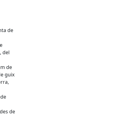
unta de
de
, del
gim de
de guix
erra,
 de
 des de