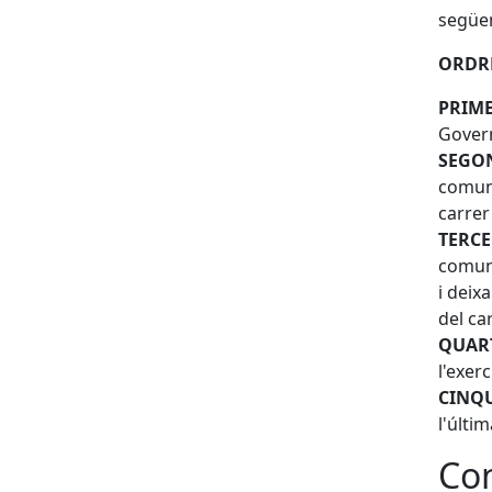
següe
ORDRE
PRIM
Govern
SEGO
comuni
carrer
TERC
comuni
i deix
del ca
QUAR
l'exerc
CINQ
l'últi
Con