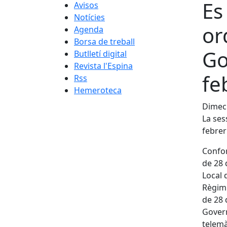
Es
Avisos
Notícies
or
Agenda
Borsa de treball
Go
Butlletí digital
Revista l'Espina
fe
Rss
Hemeroteca
Dimecr
La ses
febrer
Confor
de 28 
Local 
Règim 
de 28 
Govern
telemà