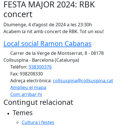
FESTA MAJOR 2024: RBK
concert
Diumenge, 4 d’agost de 2024 a les 23:30h
Acabem la nit amb concert de RBK. Tot un xou!
Local social Ramon Cabanas
Carrer de la Verge de Montserrat, 8 - 08178
Collsuspina - Barcelona (Catalunya)
Telèfon:
938300376
Fax: 938208330
Adreça electrònica:
collsuspina@collsuspina.cat
Amplieu el mapa
Com arribar-hi
Leaflet
| ©
OpenStreetMap
contributors
Contingut relacionat
+
Temes
−
Cultura i festes