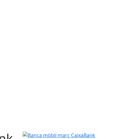
nk
Banca mòbil març CaixaBank