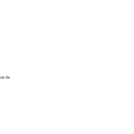
tat de
tributors