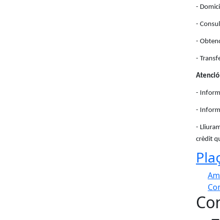
- Domici
- Consu
- Obtenc
- Transf
Atenció
- Inform
- Inform
- Lliura
crèdit q
Pla
Am
Com
Con
+