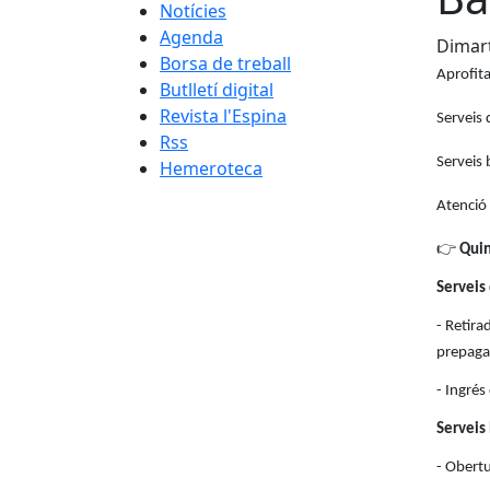
Notícies
Agenda
Dimart
Borsa de treball
Aprofita
Butlletí digital
Revista l'Espina
Serveis 
Rss
Serveis 
Hemeroteca
Atenció
👉
Quin
Serveis
- Retira
prepagam
- Ingrés
Serveis 
- Obert