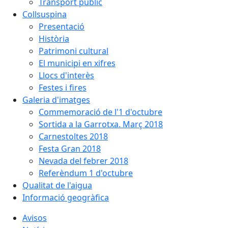
Transport públic
Collsuspina
Presentació
Història
Patrimoni cultural
El municipi en xifres
Llocs d'interès
Festes i fires
Galeria d'imatges
Commemoració de l'1 d'octubre
Sortida a la Garrotxa. Març 2018
Carnestoltes 2018
Festa Gran 2018
Nevada del febrer 2018
Referèndum 1 d'octubre
Qualitat de l'aigua
Informació geogràfica
Avisos