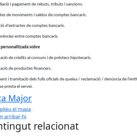
liació i pagament de rebuts, tributs i sancions.
ltes de moviments i saldos de comptes bancaris.
ió d'extractes de comptes bancaris.
erències entre comptes bancaris.
 personalitzada sobre
ació de crèdits al consum i de préstecs hipotecaris.
ació de productes financers.
ment i tramitació dels fulls oficials de queixa / reclamació / denúncia de l'enti
ue presta el servei.
ça Major
plieu el mapa
 arribar-hi
Leaflet
| ©
OpenStreetMap
con
tingut relacionat