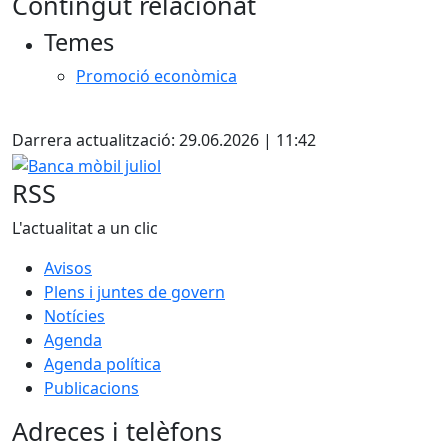
Contingut relacionat
+
Temes
−
Promoció econòmica
X
Darrera actualització: 29.06.2026 | 11:42
Banca mòbil juliol
RSS
L'actualitat a un clic
Avisos
Plens i juntes de govern
Notícies
Agenda
Agenda política
Publicacions
Adreces i telèfons