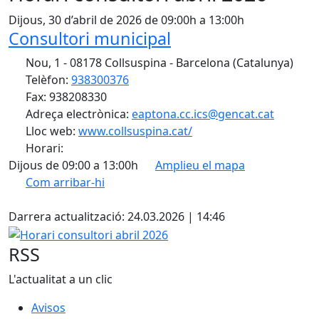
Dijous, 30 d’abril de 2026 de 09:00h a 13:00h
Consultori municipal
Nou, 1 - 08178 Collsuspina - Barcelona (Catalunya)
Telèfon:
938300376
Fax: 938208330
Adreça electrònica:
eaptona.cc.ics@gencat.cat
Lloc web:
www.collsuspina.cat/
Horari:
Dijous de 09:00 a 13:00h
Amplieu el mapa
Com arribar-hi
Leaflet
| ©
OpenStreetMap
contributors
X
+
Darrera actualització: 24.03.2026 | 14:46
−
Horari consultori abril 2026
RSS
L'actualitat a un clic
Avisos