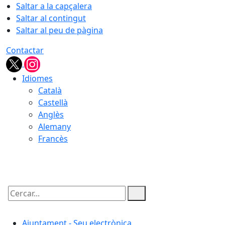
Saltar a la capçalera
Saltar al contingut
Saltar al peu de pàgina
Contactar
Idiomes
Català
Castellà
Anglès
Alemany
Francès
10.08.2026 | 04:38
Cercar:
Ajuntament - Seu electrònica