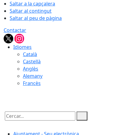
Saltar a la capçalera
Saltar al contingut
Saltar al peu de pàgina
Contactar
Idiomes
Català
Castellà
Anglès
Alemany
Francès
07.08.2026 | 03:16
Cercar:
Ajuntament - Seu electrònica