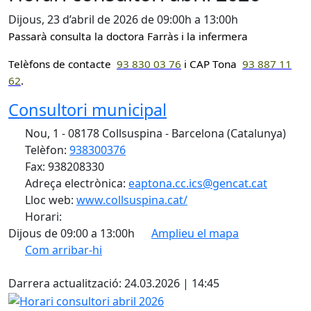
Dijous, 23 d’abril de 2026 de 09:00h a 13:00h
Passarà consulta la doctora Farràs i la infermera
Telèfons de contacte
93 830 0
3 76
i CAP Tona
93 887 11
62
.
Consultori municipal
Nou, 1 - 08178 Collsuspina - Barcelona (Catalunya)
Telèfon:
938300376
Fax: 938208330
Adreça electrònica:
eaptona.cc.ics@gencat.cat
Lloc web:
www.collsuspina.cat/
Horari:
Dijous de 09:00 a 13:00h
Amplieu el mapa
Com arribar-hi
Leaflet
| ©
OpenStreetMap
contributors
X
+
Darrera actualització: 24.03.2026 | 14:45
−
Horari consultori abril 2026