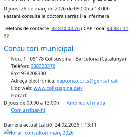
Dijous, 26 de març de 2026 de 09:00h a 13:00h
Passarà consulta la doctora Farràs i la infermera
Telèfons de contacte
93 830 0
3 76
i CAP Tona
93 887 11
62
.
Consultori municipal
Nou, 1 - 08178 Collsuspina - Barcelona (Catalunya)
Telèfon:
938300376
Fax: 938208330
Adreça electrònica:
eaptona.cc.ics@gencat.cat
Lloc web:
www.collsuspina.cat/
Horari:
Dijous de 09:00 a 13:00h
Amplieu el mapa
Com arribar-hi
Leaflet
| ©
OpenStreetMap
contributors
X
+
Darrera actualització: 24.02.2026 | 13:11
−
Horari consultori març 2026