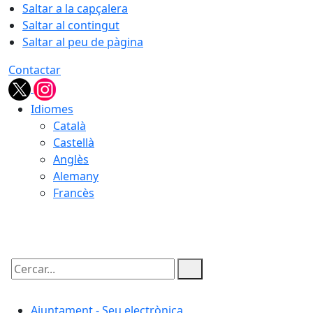
Saltar a la capçalera
Saltar al contingut
Saltar al peu de pàgina
Contactar
Idiomes
Català
Castellà
Anglès
Alemany
Francès
09.08.2026 | 05:32
Cercar:
Ajuntament - Seu electrònica