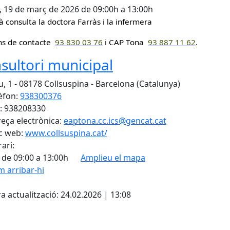
, 19 de març de 2026 de 09:00h a 13:00h
à consulta la doctora Farràs i la infermera
ns de contacte
93 830 0
3 76
i CAP Tona
93 887 11 62
.
sultori municipal
, 1 - 08178 Collsuspina - Barcelona (Catalunya)
èfon:
938300376
: 938208330
eça electrònica:
eaptona.cc.ics@gencat.cat
c web:
www.collsuspina.cat/
ari:
 de 09:00 a 13:00h
Amplieu el mapa
 arribar-hi
Leaflet
| ©
OpenStreetMap
con
a actualització: 24.02.2026 | 13:08