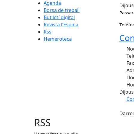
Agenda
Dijous
Borsa de treball
Passar
Butlletí digital
Revista l'Espina
Telèfo
Rss
Con
Hemeroteca
Nou
Tel
Fax
Adr
Llo
Hor
Dijous
Com
X
+
Darrer
−
RSS