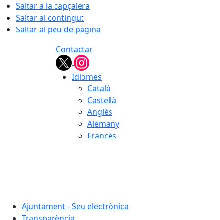
Saltar a la capçalera
Saltar al contingut
Saltar al peu de pàgina
Contactar
Idiomes
Català
Castellà
Anglès
Alemany
Francès
07.08.2026 | 03:11
Ajuntament - Seu electrònica
Transparència