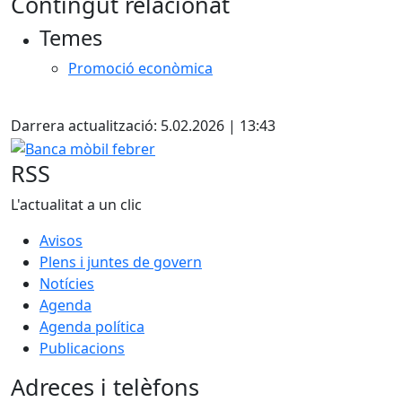
Contingut relacionat
+
Temes
−
Promoció econòmica
X
Darrera actualització: 5.02.2026 | 13:43
Banca mòbil febrer
RSS
L'actualitat a un clic
Avisos
Plens i juntes de govern
Notícies
Agenda
Agenda política
Publicacions
Adreces i telèfons