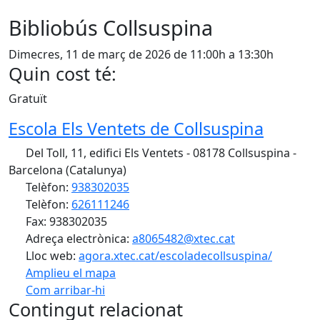
Bibliobús Collsuspina
Dimecres, 11 de març de 2026 de 11:00h a 13:30h
Quin cost té:
Gratuït
Escola Els Ventets de Collsuspina
Del Toll, 11, edifici Els Ventets - 08178 Collsuspina -
Barcelona (Catalunya)
Telèfon:
938302035
Telèfon:
626111246
Fax: 938302035
Adreça electrònica:
a8065482@xtec.cat
Lloc web:
agora.xtec.cat/escoladecollsuspina/
Amplieu el mapa
Com arribar-hi
Leaflet
| ©
OpenStreetMap
contributors
Contingut relacionat
+