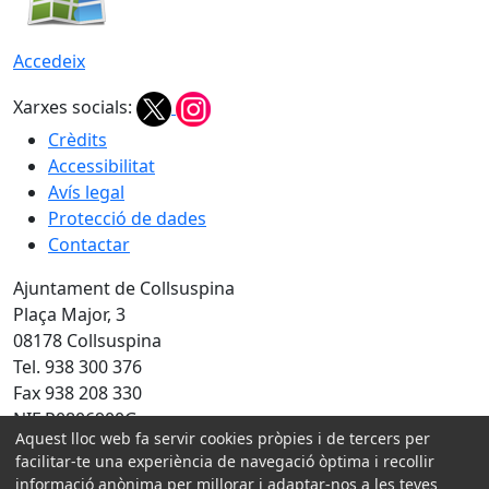
Accedeix
Xarxes socials:
Crèdits
Accessibilitat
Avís legal
Protecció de dades
Contactar
Ajuntament de Collsuspina
Plaça Major, 3
08178 Collsuspina
Tel. 938 300 376
Fax 938 208 330
NIF P0806900G
Aquest lloc web fa servir cookies pròpies i de tercers per
Amb la col·laboració de:
facilitar-te una experiència de navegació òptima i recollir
informació anònima per millorar i adaptar-nos a les teves