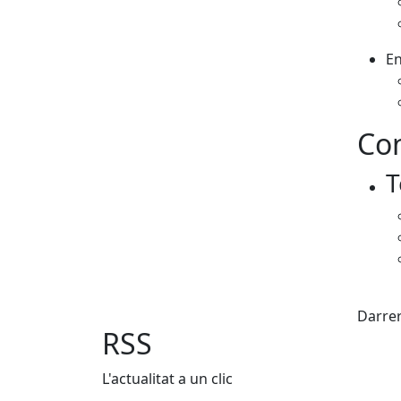
En
Con
T
X
Darrer
RSS
L'actualitat a un clic