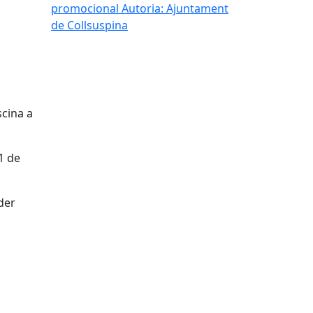
promocional
Autoria: Ajuntament
de Collsuspina
scina a
'1 de
der