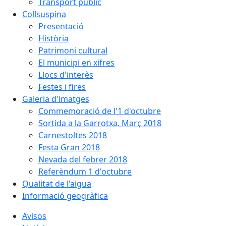
Transport públic
Collsuspina
Presentació
Història
Patrimoni cultural
El municipi en xifres
Llocs d'interès
Festes i fires
Galeria d'imatges
Commemoració de l'1 d'octubre
Sortida a la Garrotxa. Març 2018
Carnestoltes 2018
Festa Gran 2018
Nevada del febrer 2018
Referèndum 1 d'octubre
Qualitat de l'aigua
Informació geogràfica
Avisos