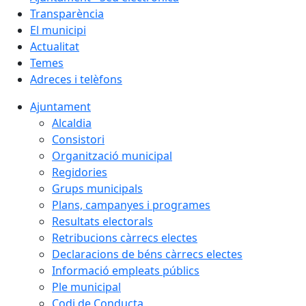
Transparència
El municipi
Actualitat
Temes
Adreces i telèfons
Ajuntament
Alcaldia
Consistori
Organització municipal
Regidories
Grups municipals
Plans, campanyes i programes
Resultats electorals
Retribucions càrrecs electes
Declaracions de béns càrrecs electes
Informació empleats públics
Ple municipal
Codi de Conducta