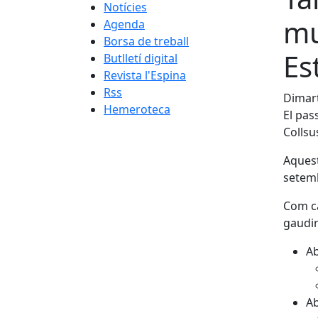
Notícies
mu
Agenda
Borsa de treball
Es
Butlletí digital
Revista l'Espina
Rss
Dimart
Hemeroteca
El pas
Collsu
Aquest
setem
Com ca
gaudir
Ab
Ab