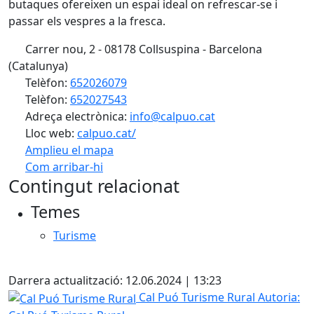
butaques ofereixen un espai ideal on refrescar-se i
passar els vespres a la fresca.
Carrer nou, 2 - 08178 Collsuspina - Barcelona
(Catalunya)
Telèfon:
652026079
Telèfon:
652027543
Adreça electrònica:
info@calpuo.cat
Lloc web:
calpuo.cat/
Amplieu el mapa
Com arribar-hi
Leaflet
| ©
OpenStreetMap
contributors
Contingut relacionat
+
Temes
−
Turisme
X
Darrera actualització: 12.06.2024 | 13:23
Cal Puó Turisme Rural
Cal Puó Turisme Rural
Autoria: