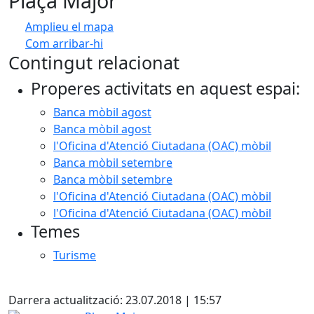
Plaça Major
Amplieu el mapa
Com arribar-hi
Leaflet
| ©
OpenStreetMap
contributors
Contingut relacionat
+
Properes activitats en aquest espai:
−
Banca mòbil agost
Banca mòbil agost
l'Oficina d'Atenció Ciutadana (OAC) mòbil
Banca mòbil setembre
Banca mòbil setembre
l'Oficina d'Atenció Ciutadana (OAC) mòbil
l'Oficina d'Atenció Ciutadana (OAC) mòbil
Temes
Turisme
X
Darrera actualització: 23.07.2018 | 15:57