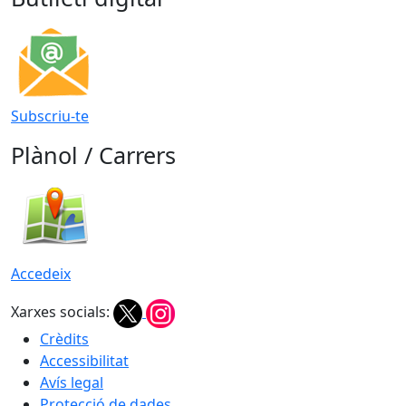
Subscriu-te
Plànol / Carrers
Accedeix
Xarxes socials:
Crèdits
Accessibilitat
Avís legal
Protecció de dades