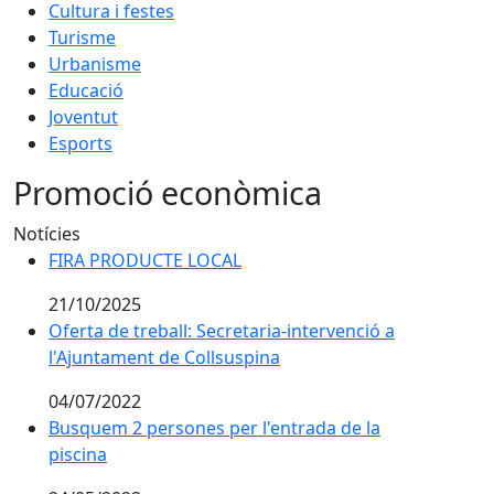
Cultura i festes
Turisme
Urbanisme
Educació
Joventut
Esports
Promoció econòmica
Notícies
FIRA PRODUCTE LOCAL
FIRA PRODUCTE LOCAL
21/10/2025
Oferta de treball: Secretaria-intervenció a l'Ajuntame
Oferta de treball: Secretaria-intervenció a
l'Ajuntament de Collsuspina
04/07/2022
Busquem 2 persones per l'entrada de la piscina
Busquem 2 persones per l'entrada de la
piscina