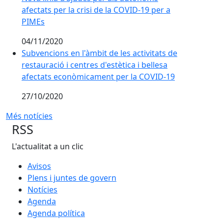
afectats per la crisi de la COVID-19 per a
PIMEs
04/11/2020
Subvencions en l'àmbit de les activitats de restauraci
Subvencions en l'àmbit de les activitats de
restauració i centres d'estètica i bellesa
afectats econòmicament per la COVID-19
27/10/2020
Més notícies
RSS
L'actualitat a un clic
Avisos
Plens i juntes de govern
Notícies
Agenda
Agenda política