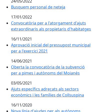
24/05/2022
Busquem personal de neteja
Busquem personal de neteja
17/01/2022
Convocatòria per a l'atorgament d'ajuts extraordinari
Convocatòria per a l'atorgament d'ajuts
extraordinaris als propietaris d'habitatges
16/11/2021
Aprovació inicial del pressupost municipal per a l'exer
Aprovació inicial del pressupost municipal
per a l'exercici 2021
14/06/2021
Oberta la convocatòria de la subvenció per a pimes 
Oberta la convocatòria de la subvenció
per a pimes i autònoms del Moianès
03/05/2021
Ajuts específics adreçats als sectors econòmics i les f
Ajuts específics adreçats als sectors
econòmics i les famílies de Collsuspina
16/11/2020
Nova línia d'ajudes per als autònoms afectats per la c
Nova línia d'ajudes per als autònoms