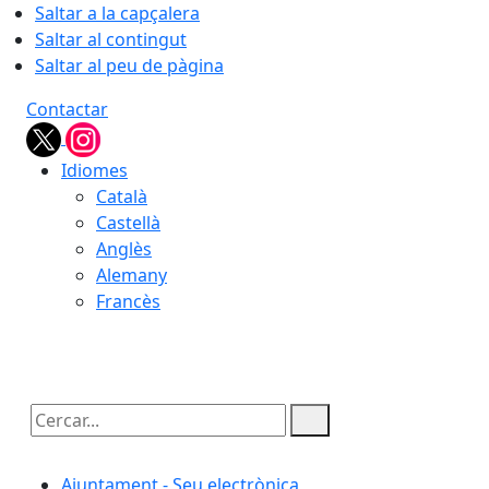
Saltar a la capçalera
Saltar al contingut
Saltar al peu de pàgina
Contactar
Idiomes
Català
Castellà
Anglès
Alemany
Francès
06.08.2026 | 22:53
Cercar:
Ajuntament - Seu electrònica