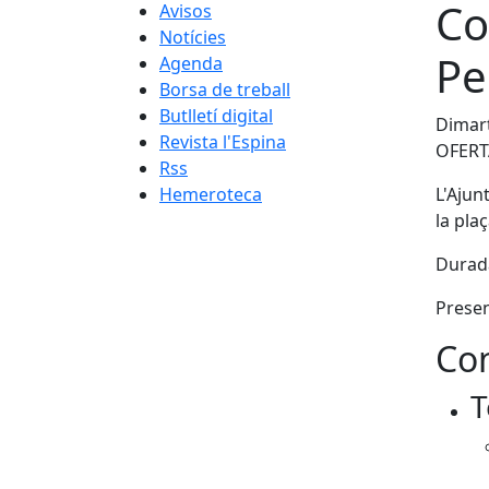
Co
Avisos
Notícies
Pe
Agenda
Borsa de treball
Butlletí digital
Dimart
Revista l'Espina
OFERT
Rss
Hemeroteca
L'Ajun
la pla
Durad
Presen
Con
T