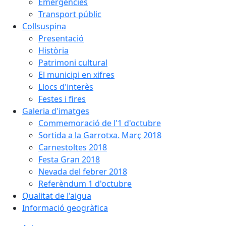
Emergències
Transport públic
Collsuspina
Presentació
Història
Patrimoni cultural
El municipi en xifres
Llocs d'interès
Festes i fires
Galeria d'imatges
Commemoració de l'1 d'octubre
Sortida a la Garrotxa. Març 2018
Carnestoltes 2018
Festa Gran 2018
Nevada del febrer 2018
Referèndum 1 d'octubre
Qualitat de l'aigua
Informació geogràfica