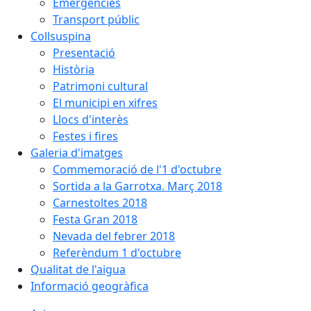
Emergències
Transport públic
Collsuspina
Presentació
Història
Patrimoni cultural
El municipi en xifres
Llocs d'interès
Festes i fires
Galeria d'imatges
Commemoració de l'1 d'octubre
Sortida a la Garrotxa. Març 2018
Carnestoltes 2018
Festa Gran 2018
Nevada del febrer 2018
Referèndum 1 d'octubre
Qualitat de l'aigua
Informació geogràfica