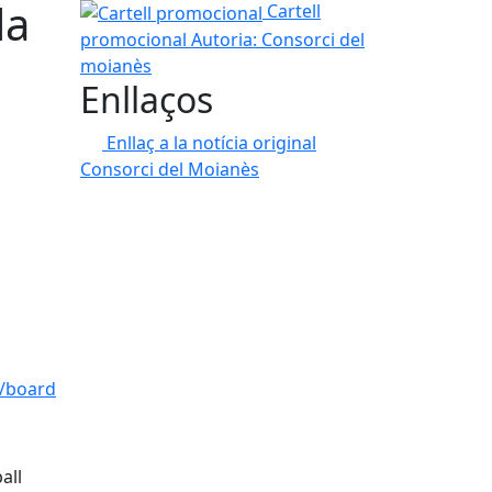
la
Cartell promocional
Cartell
promocional
Autoria: Consorci del
moianès
Enllaços
Enllaç a la notícia original
Consorci del Moianès
t/board
all