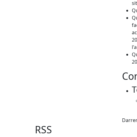
si
Qu
Qu
fa
ac
20
l'
Qu
20
Con
T
X
Darrer
RSS