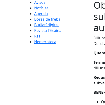
Ob
Avisos
Notícies
su
Agenda
Borsa de treball
au
Butlletí digital
Revista l'Espina
Rss
Dillun
Hemeroteca
Del di
Quant
Termin
dillun
Requis
subve
BENEF
Qu