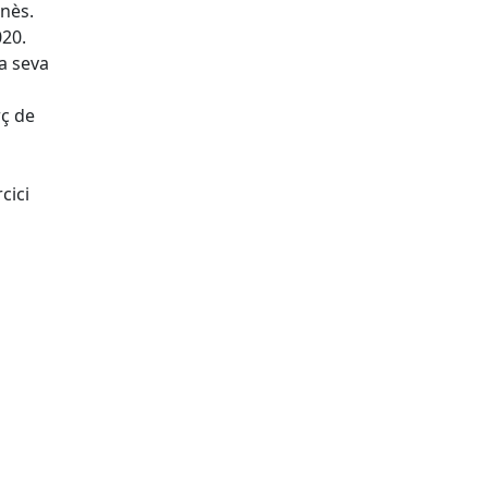
anès.
020.
la seva
rç de
cici