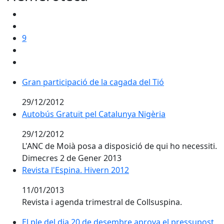
9
Gran participació de la cagada del Tió
29/12/2012
Autobús Gratuït pel Catalunya Nigèria
29/12/2012
L'ANC de Moià posa a disposició de qui ho necessiti.
Dimecres 2 de Gener 2013
Revista l'Espina. Hivern 2012
Revista l'Espina. Hivern 2012
11/01/2013
Revista i agenda trimestral de Collsuspina.
El ple del dia 20 de desembre aprova el pressupost