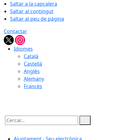
Saltar a la capçalera
Saltar al contingut
Saltar al peu de pàgina
Contactar
Idiomes
Català
Castellà
Anglès
Alemany
Francès
07.08.2026 | 22:49
Cercar:
Ajuntament - Seu electrònica