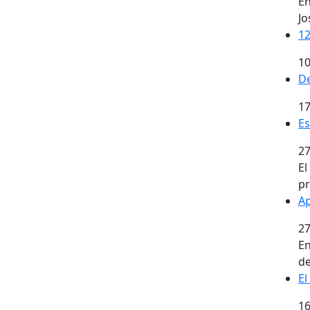
En
Jo
12
10
De
17
Es
27
El
pr
Ap
27
En
de
El
16