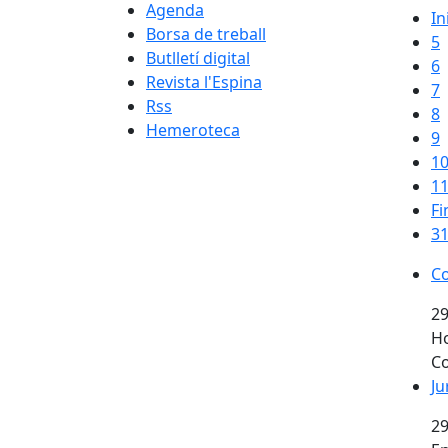
Agenda
In
Borsa de treball
5
Butlletí digital
6
Revista l'Espina
7
Rss
8
Hemeroteca
9
1
1
Fi
31
Co
29
Ho
Co
Ju
29