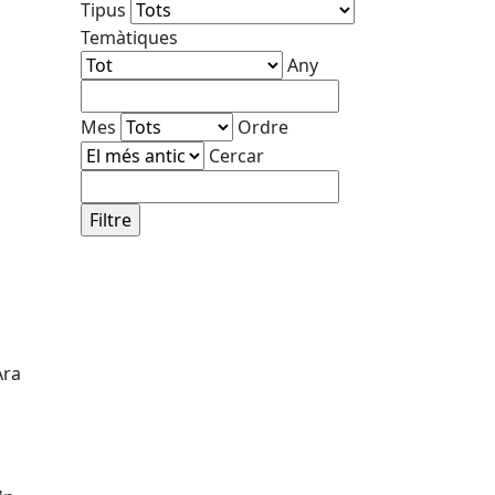
Tipus
Temàtiques
Any
Mes
Ordre
Cercar
Ara