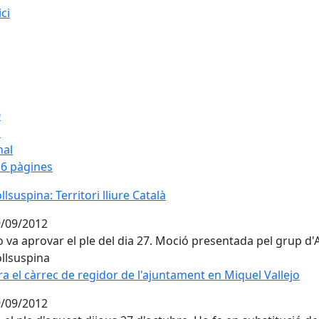
ici
0
1
nal
6 pàgines
llsuspina: Territori lliure Català
/09/2012
 va aprovar el ple del dia 27. Moció presentada pel grup d'
llsuspina
ra el càrrec de regidor de l'ajuntament en Miquel Vallejo
/09/2012