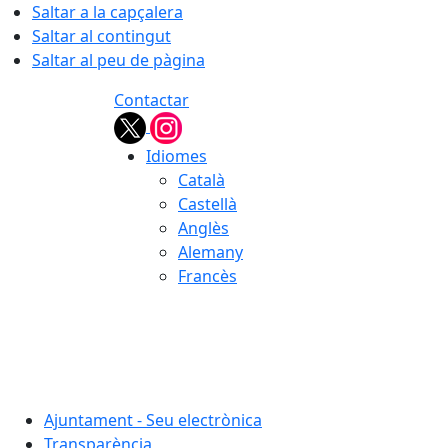
Saltar a la capçalera
Saltar al contingut
Saltar al peu de pàgina
Contactar
Idiomes
Català
Castellà
Anglès
Alemany
Francès
08.08.2026 | 03:46
Ajuntament - Seu electrònica
Transparència