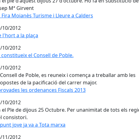
 el ple d'aquest dijous 27 d'octubre. Ho fa en substitució de
sep Mª Girvent
 Fira Moianès Turisme i Lleure a Calders
/10/2012
 l'hort a la plaça
/10/2012
 constitueix el Consell de Poble.
/10/2012
 Consell de Poble, es reuneix i comença a treballar amb les
opostes de la pacificació del carrer major.
rovades les ordenances Fiscals 2013
/10/2012
 el Ple de dijous 25 Octubre. Per unanimitat de tots els reg
l consistori.
 punt jove ja va a Tota marxa
/11/2012