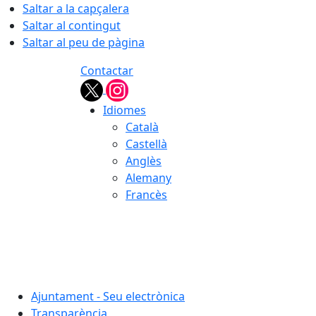
Saltar a la capçalera
Saltar al contingut
Saltar al peu de pàgina
Contactar
Idiomes
Català
Castellà
Anglès
Alemany
Francès
07.08.2026 | 19:06
Ajuntament - Seu electrònica
Transparència