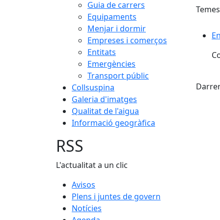
Guia de carrers
Temes
Equipaments
Menjar i dormir
En
Empreses i comerços
Entitats
Co
Emergències
X
Transport públic
Darrer
Collsuspina
Galeria d'imatges
Qualitat de l'aigua
Informació geogràfica
RSS
L'actualitat a un clic
Avisos
Plens i juntes de govern
Notícies