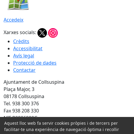
Accedeix
Xarxes socials:
Crèdits
Accessibilitat
Avís legal
Protecció de dades
Contactar
Ajuntament de Collsuspina
Plaça Major, 3
08178 Collsuspina
Tel. 938 300 376
Fax 938 208 330
NIF P0806900G
Aquest lloc web fa servir cookies pròpies i de tercers per
facilitar-te una experiència de navegació òptima i recollir
Amb la col·laboració de: