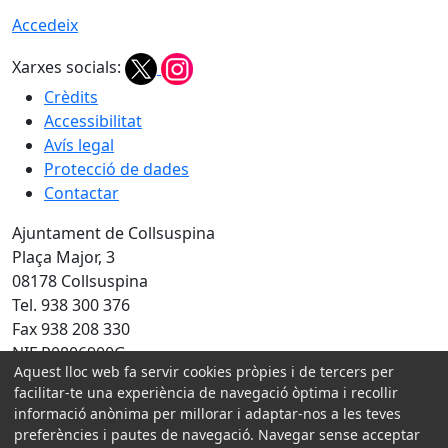
Accedeix
Xarxes socials:
Crèdits
Accessibilitat
Avís legal
Protecció de dades
Contactar
Ajuntament de Collsuspina
Plaça Major, 3
08178 Collsuspina
Tel. 938 300 376
Fax 938 208 330
NIF P0806900G
Aquest lloc web fa servir cookies pròpies i de tercers per
Amb la col·laboració de:
facilitar-te una experiència de navegació òptima i recollir
informació anònima per millorar i adaptar-nos a les teves
preferències i pautes de navegació. Navegar sense acceptar