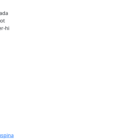
gada
tot
r-hi
uspina