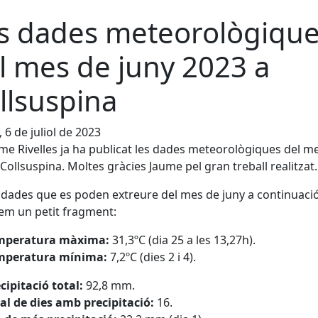
s dades meteorològiqu
l mes de juny 2023 a
llsuspina
, 6 de juliol de 2023
me Rivelles ja ha publicat les dades meteorològiques del m
 Collsuspina. Moltes gràcies Jaume pel gran treball realitzat.
 dades que es poden extreure del mes de juny a continuaci
em un petit fragment:
mperatura màxima:
31,3ºC (dia 25 a les 13,27h).
mperatura mínima:
7,2ºC (dies 2 i 4).
cipitació total:
92,8 mm.
al de dies amb precipitació:
16.