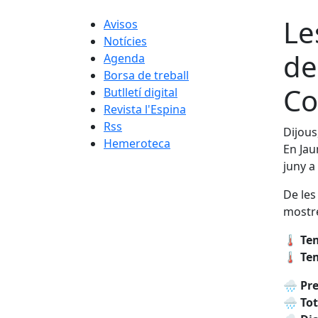
Le
Avisos
Notícies
de
Agenda
Borsa de treball
Co
Butlletí digital
Revista l'Espina
Rss
Dijous
Hemeroteca
En Jau
juny a
De les
mostr
🌡 Te
🌡 Te
🌧 Pre
🌧 Tot