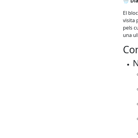
🌧 Dia
El blo
visita
pels c
una ul
Con
N