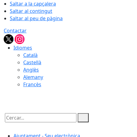
Saltar a la capçalera
Saltar al contingut
Saltar al peu de pàgina
Contactar
Idiomes
Català
Castellà
Anglès
Alemany
Francès
07.08.2026 | 05:07
Cercar:
Ajuntament - Seu electrònica