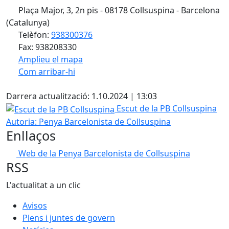
Plaça Major, 3, 2n pis - 08178 Collsuspina - Barcelona
(Catalunya)
Telèfon:
938300376
Fax: 938208330
Amplieu el mapa
Com arribar-hi
Leaflet
| ©
OpenStreetMap
contributors
X
+
Darrera actualització: 1.10.2024 | 13:03
−
Escut de la PB Collsuspina
Escut de la PB Collsuspina
Autoria: Penya Barcelonista de Collsuspina
Enllaços
Web de la Penya Barcelonista de Collsuspina
RSS
L'actualitat a un clic
Avisos
Plens i juntes de govern